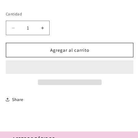
Cantidad
Cantidad
Reducir
Aumentar
cantidad
cantidad
para
para
Agregar al carrito
Pantalón
Pantalón
Kong
Kong
Share