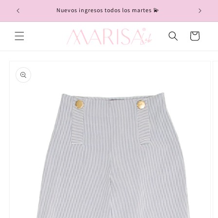
Ir
directamente
Nuevos ingresos todos los martes 💫
al contenido
Carrito
Ir
directamente
a la
información
del producto