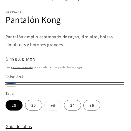
1
/
4
multimedia
m
1
2
en
e
MARISA LAB
Pantalón Kong
una
u
ventana
v
modal
m
Pantalón amplio estampado de rayas, tiro alto, bolsas
simuladas y botones grandes.
Precio
$ 499.00 MXN
habitual
Los
gastos de envío
se calculan en la pantalla de pago.
Color:
Azul
Azul
Beige
Talla
Variante
28
30
32
34
36
agotada
o
no
disponible
Guía de tallas